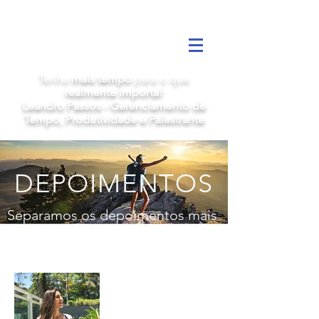
HOME
Tenha
mais tempo
para o que
realmente importa!
Leandro Passos - Gerenciamento de
Tempo, Produtividade e Palestrante
DEPOIMENTOS
Separamos os depoimentos mais
recentes para compartilhar nossa
alegria com você!