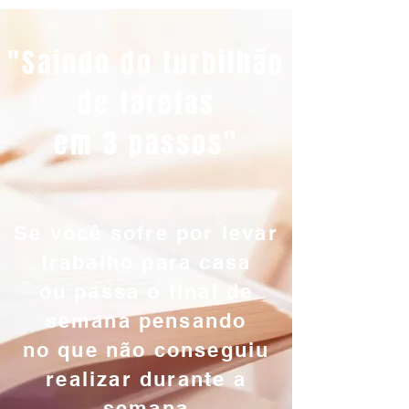
"Saindo do turbilhão
de tarefas
em 3 passos"
Se você sofre por levar
trabalho para casa
ou passa o final de
semana pensando
no que não conseguiu
realizar durante a
semana