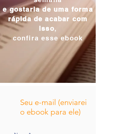
e gostaria de uma forma
rápida de acabar com
isso
,
confira esse ebook
Seu e-mail (enviarei
o ebook para ele)