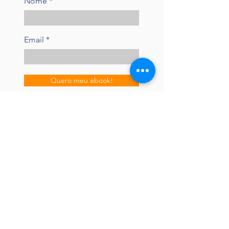
Nome
Email
Quero meu ebook!
Que tal aprender a gerenciar seu tempo de
forma extraordinária e ter tempo para o que
realmente importa? Clique na imagem
abaixo e c
onheça o
#MaisTempo